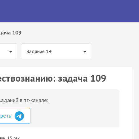
дача 109
Задание 14
ествознанию: задача 109
аданий в тг-канале:
треть
ин. 15 сек.