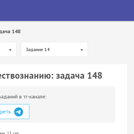
дача 148
Задание 14
ествознанию: задача 148
аданий в тг-канале:
треть
ин. 13 сек.