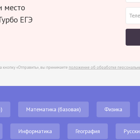
и место
Турбо ЕГЭ
а кнопку «Отправить», вы принимаете
положение об обработке персональн
)
Математика (базовая)
Физика
Информатика
География
Русски