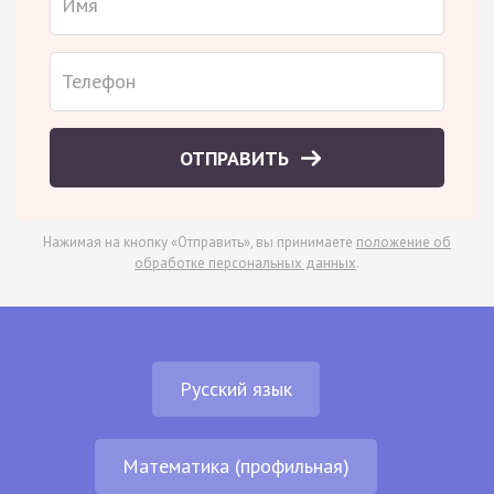
ОТПРАВИТЬ
Нажимая на кнопку «Отправить», вы принимаете
положение об
обработке персональных данных
.
Русский язык
Математика (профильная)