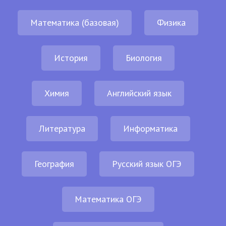
Математика (базовая)
Физика
История
Биология
Химия
Английский язык
Литература
Информатика
География
Русский язык ОГЭ
Математика ОГЭ