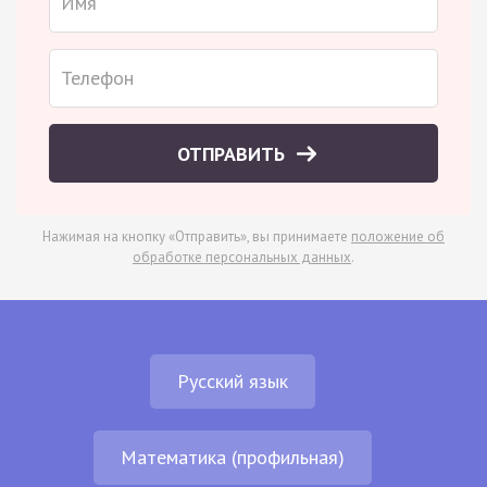
ОТПРАВИТЬ
Нажимая на кнопку «Отправить», вы принимаете
положение об
обработке персональных данных
.
Русский язык
Математика (профильная)