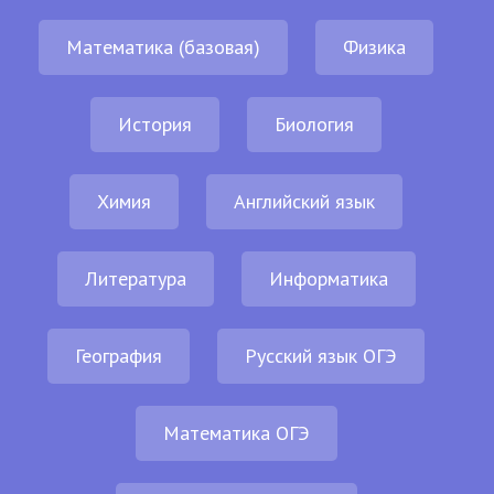
Математика (базовая)
Физика
История
Биология
Химия
Английский язык
Литература
Информатика
География
Русский язык ОГЭ
Математика ОГЭ