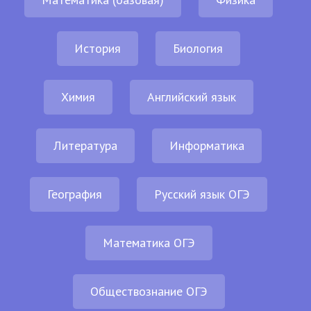
История
Биология
Химия
Английский язык
Литература
Информатика
География
Русский язык ОГЭ
Математика ОГЭ
Обществознание ОГЭ