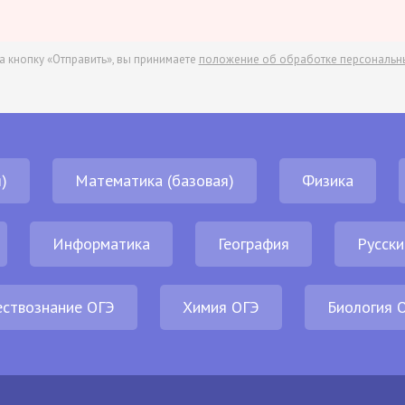
а кнопку «Отправить», вы принимаете
положение об обработке персональн
)
Математика (базовая)
Физика
Информатика
География
Русски
ствознание ОГЭ
Химия ОГЭ
Биология 