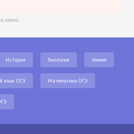
ых данных
.
История
Биология
Химия
й язык ОГЭ
Математика ОГЭ
ОГЭ