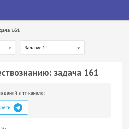
дача 161
Задание 14
ествознанию: задача 161
аданий в тг-канале:
треть
 сек.