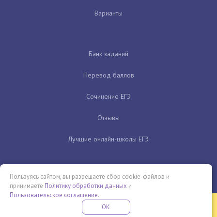
Варианты
Банк заданий
Перевод баллов
Сочинение ЕГЭ
Отзывы
Лучшие онлайн-школы ЕГЭ
Пользуясь сайтом, вы разрешаете сбор cookie-файлов и
принимаете
Политику обработки данных
и
Пользовательское соглашение
.
Бесплатная летняя школа
OK
ПОДРОБНЕЕ
ПРОВЕДИ ЭТО ЛЕТО С ПОЛЬЗОЙ