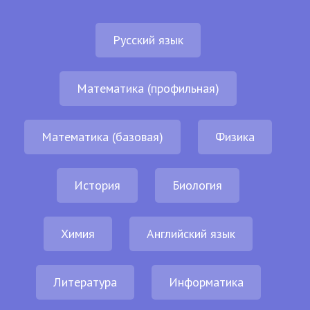
Русский язык
Математика (профильная)
Математика (базовая)
Физика
История
Биология
Химия
Английский язык
Литература
Информатика