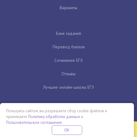
Варианты
Банк заданий
Перевод баллов
Сочинение ЕГЭ
Отзывы
Лучшие онлайн-школы ЕГЭ
Пользуясь сайтом, вы разрешаете сбор cookie-файлов и
принимаете
Политику обработки данных
и
Пользовательское соглашение
.
Бесплатная летняя школа
OK
ПОДРОБНЕЕ
ПРОВЕДИ ЭТО ЛЕТО С ПОЛЬЗОЙ