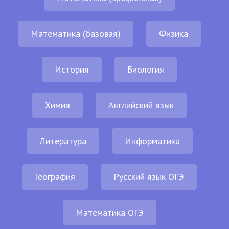
Математика (базовая)
Физика
История
Биология
Химия
Английский язык
Литература
Информатика
География
Русский язык ОГЭ
Математика ОГЭ