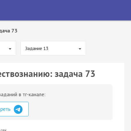
дача 73
Задание 13
ествознанию: задача 73
аданий в тг-канале:
треть
 сек.