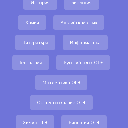
История
Биология
Химия
Английский язык
Литература
Информатика
География
Русский язык ОГЭ
Математика ОГЭ
Обществознание ОГЭ
Химия ОГЭ
Биология ОГЭ