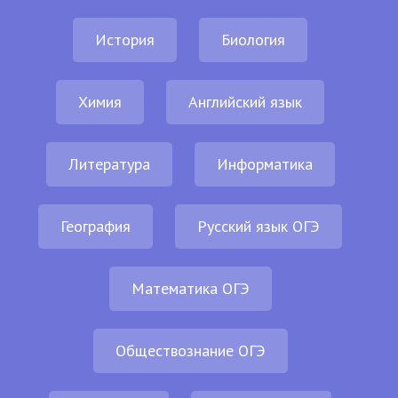
История
Биология
Химия
Английский язык
Литература
Информатика
География
Русский язык ОГЭ
Математика ОГЭ
Обществознание ОГЭ