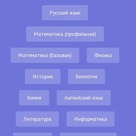
Русский язык
Математика (профильная)
Математика (базовая)
Физика
История
Биология
Химия
Английский язык
Литература
Информатика