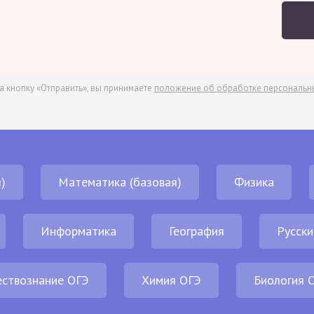
а кнопку «Отправить», вы принимаете
положение об обработке персональн
)
Математика (базовая)
Физика
Информатика
География
Русски
ствознание ОГЭ
Химия ОГЭ
Биология 