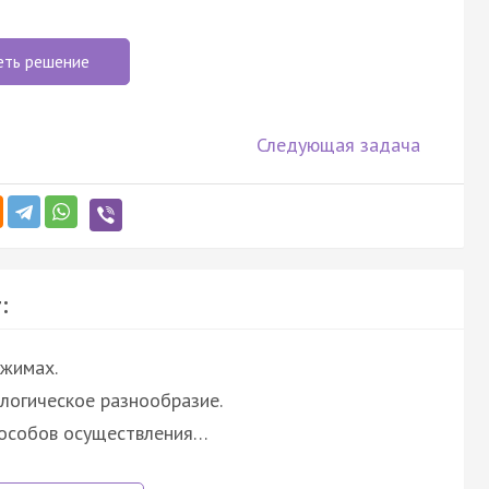
еть решение
Следующая задача
:
ежимах.
логическое разнообразие.
пособов осуществления…