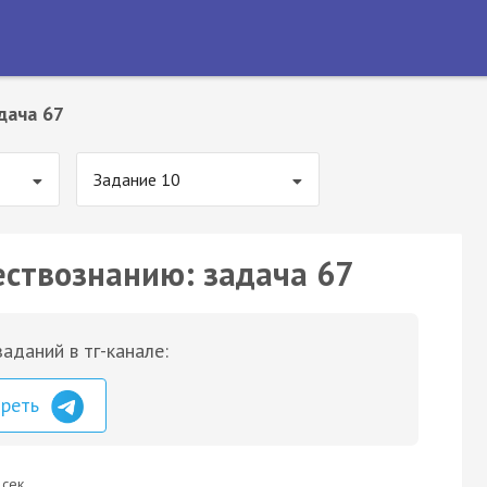
дача 67
Задание 10
ествознанию: задача 67
аданий в тг-канале:
треть
 сек.