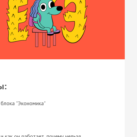
ы:
 блока "Экономика"
и как он работает, почему нельзя