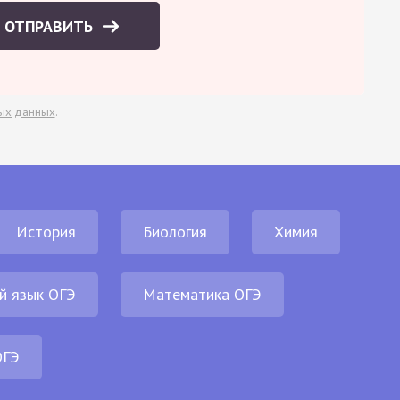
ОТПРАВИТЬ
ых данных
.
История
Биология
Химия
й язык ОГЭ
Математика ОГЭ
ОГЭ