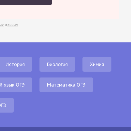
ых данных
.
История
Биология
Химия
й язык ОГЭ
Математика ОГЭ
ОГЭ