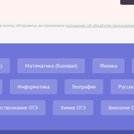
а кнопку «Отправить», вы принимаете
положение об обработке персональн
)
Математика (базовая)
Физика
Информатика
География
Русски
ствознание ОГЭ
Химия ОГЭ
Биология 