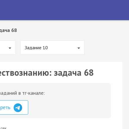
дача 68
Задание 10
ествознанию: задача 68
аданий в тг-канале:
треть
 сек.