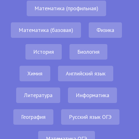
Математика (профильная)
Математика (базовая)
Физика
История
Биология
Химия
Английский язык
Литература
Информатика
География
Русский язык ОГЭ
Математика ОГЭ