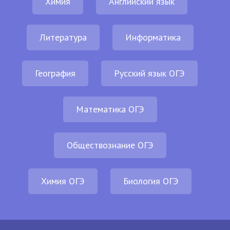
Химия
Английский язык
Литература
Информатика
География
Русский язык ОГЭ
Математика ОГЭ
Обществознание ОГЭ
Химия ОГЭ
Биология ОГЭ