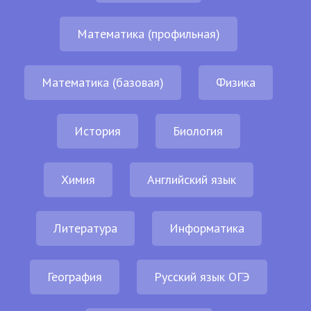
Математика (профильная)
Математика (базовая)
Физика
История
Биология
Химия
Английский язык
Литература
Информатика
География
Русский язык ОГЭ