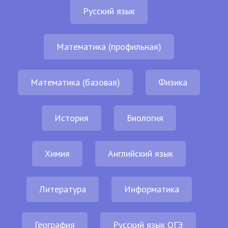
Русский язык
Математика (профильная)
Математика (базовая)
Физика
История
Биология
Химия
Английский язык
Литература
Информатика
География
Русский язык ОГЭ