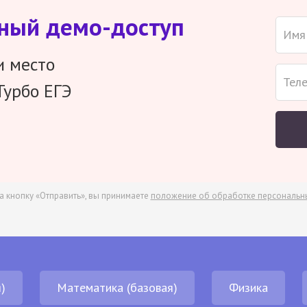
тный демо-доступ
и место
Турбо ЕГЭ
а кнопку «Отправить», вы принимаете
положение об обработке персональн
)
Математика (базовая)
Физика