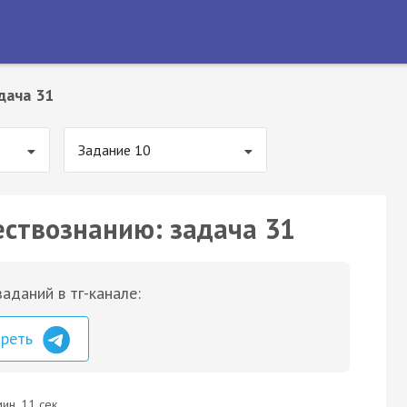
дача 31
Задание 10
ествознанию: задача 31
аданий в тг-канале:
треть
ин. 11 сек.