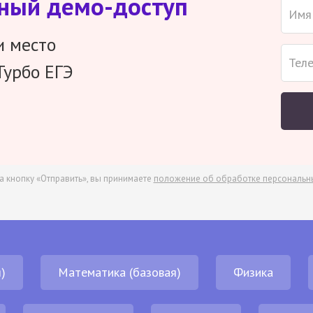
тный демо-доступ
и место
Турбо ЕГЭ
а кнопку «Отправить», вы принимаете
положение об обработке персональн
)
Математика (базовая)
Физика