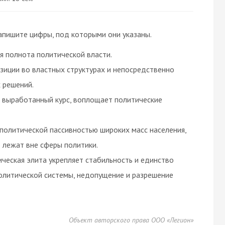
апишите цифры, под которыми они указаны.
я полнота политической власти.
зиции во властных структурах и непосредственно
 решений.
е выработанный курс, воплощает политические
политической пассивностью широких масс населения,
 лежат вне сферы политики.
ческая элита укрепляет стабильность и единство
политической системы, недопущение и разрешение
Объект авторского права ООО «Легион»