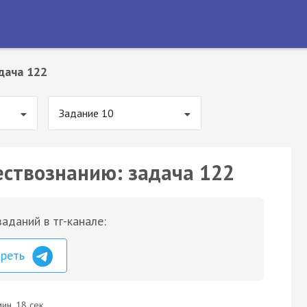
дача 122
Задание 10
ествознанию: задача 122
аданий в тг-канале:
треть
ин. 18 сек.