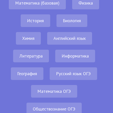
Математика (базовая)
Физика
История
Биология
Химия
Английский язык
Литература
Информатика
География
Русский язык ОГЭ
Математика ОГЭ
Обществознание ОГЭ