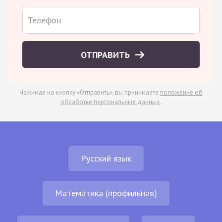
ОТПРАВИТЬ
Нажимая на кнопку «Отправить», вы принимаете
положение об
обработке персональных данных
.
Русский язык
Математика (профильная)