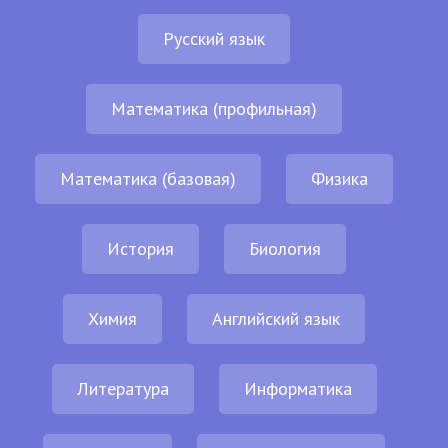
Русский язык
Математика (профильная)
Математика (базовая)
Физика
История
Биология
Химия
Английский язык
Литература
Информатика