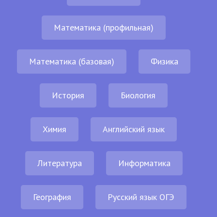
Математика (профильная)
Математика (базовая)
Физика
История
Биология
Химия
Английский язык
Литература
Информатика
География
Русский язык ОГЭ