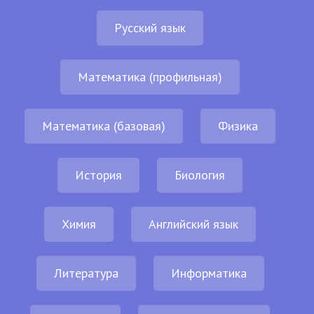
Русский язык
Математика (профильная)
Математика (базовая)
Физика
История
Биология
Химия
Английский язык
Литература
Информатика