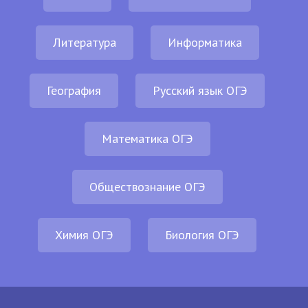
Литература
Информатика
География
Русский язык ОГЭ
Математика ОГЭ
Обществознание ОГЭ
Химия ОГЭ
Биология ОГЭ