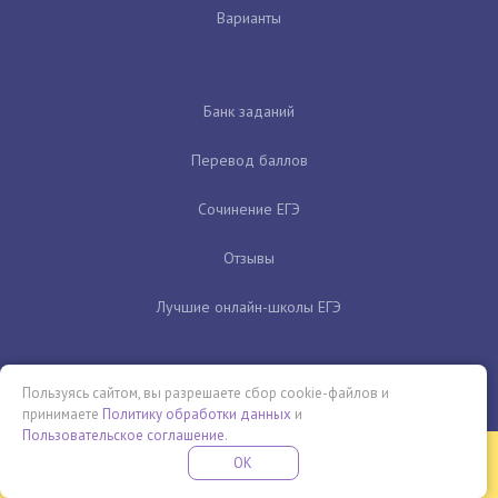
Варианты
Банк заданий
Перевод баллов
Сочинение ЕГЭ
Отзывы
Лучшие онлайн-школы ЕГЭ
Пользуясь сайтом, вы разрешаете сбор cookie-файлов и
принимаете
Политику обработки данных
и
Пользовательское соглашение
.
Бесплатная летняя школа
OK
ПОДРОБНЕЕ
ПРОВЕДИ ЭТО ЛЕТО С ПОЛЬЗОЙ