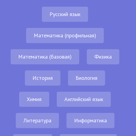
Русский язык
Математика (профильная)
Математика (базовая)
Физика
История
Биология
Химия
Английский язык
Литература
Информатика