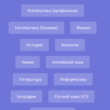
Математика (профильная)
Математика (базовая)
Физика
История
Биология
Химия
Английский язык
Литература
Информатика
География
Русский язык ОГЭ