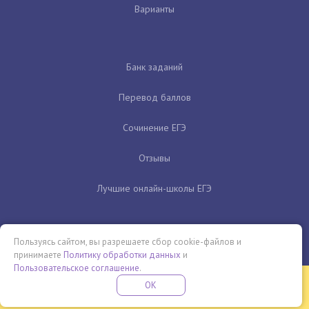
Варианты
Банк заданий
Перевод баллов
Сочинение ЕГЭ
Отзывы
Лучшие онлайн-школы ЕГЭ
Пользуясь сайтом, вы разрешаете сбор cookie-файлов и
принимаете
Политику обработки данных
и
Пользовательское соглашение
.
Бесплатная летняя школа
OK
ПОДРОБНЕЕ
ПРОВЕДИ ЭТО ЛЕТО С ПОЛЬЗОЙ