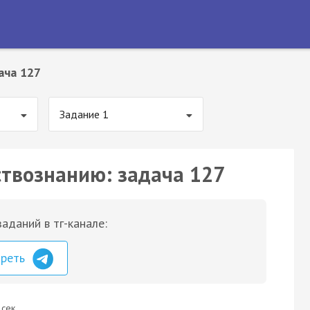
ача 127
Задание 1
ствознанию: задача 127
аданий в тг-канале:
треть
 сек.