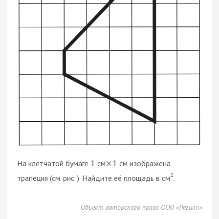
На клетчатой бумаге
см
см изображена
1
×
1
2
трапеция (см. рис. ). Найдите её площадь в см
.
Объект авторского права ООО «Легион»