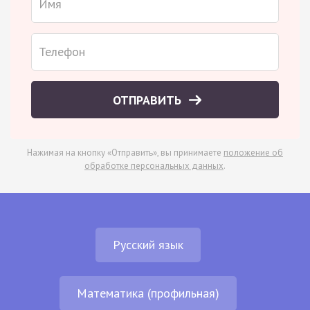
ОТПРАВИТЬ
Нажимая на кнопку «Отправить», вы принимаете
положение об
обработке персональных данных
.
Русский язык
Математика (профильная)