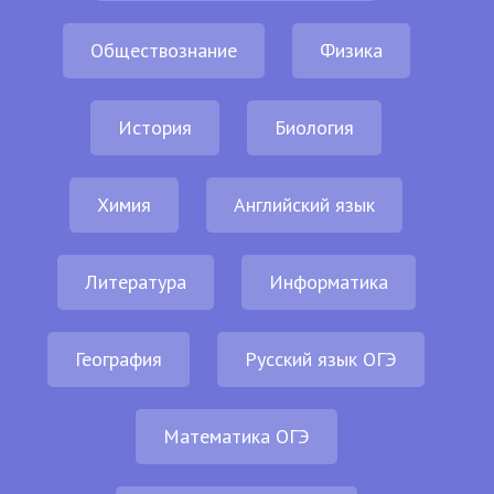
Обществознание
Физика
История
Биология
Химия
Английский язык
Литература
Информатика
География
Русский язык ОГЭ
Математика ОГЭ