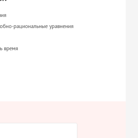
ния
робно-рациональные уравнения
ь время