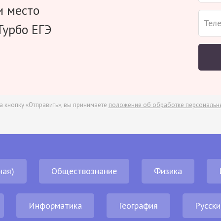
и место
Турбо ЕГЭ
а кнопку «Отправить», вы принимаете
положение об обработке персональн
ная)
Обществознание
Физика
Информатика
География
Русски