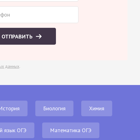
ОТПРАВИТЬ
ых данных
.
История
Биология
Химия
й язык ОГЭ
Математика ОГЭ