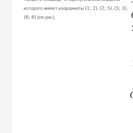
которого имеют координаты
,
,
,
(
1
;
2
)
(
2
;
5
)
(
5
;
3
)
(см. рис.).
(
6
;
6
)