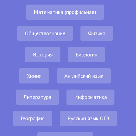
Математика (профильная)
Обществознание
Физика
История
Биология
Химия
Английский язык
Литература
Информатика
География
Русский язык ОГЭ