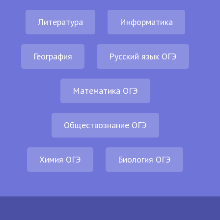
Литература
Информатика
География
Русский язык ОГЭ
Математика ОГЭ
Обществознание ОГЭ
Химия ОГЭ
Биология ОГЭ