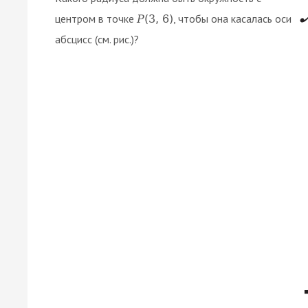
центром в точке
, чтобы она касалась оси
P
(
3
,
6
)
абсцисс (см. рис.)?