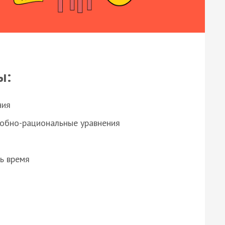
ы:
ния
робно-рациональные уравнения
ь время