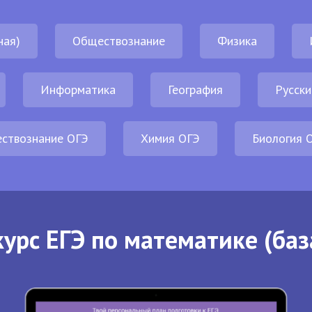
ная)
Обществознание
Физика
Информатика
География
Русски
ствознание ОГЭ
Химия ОГЭ
Биология 
урс ЕГЭ по математике (баз