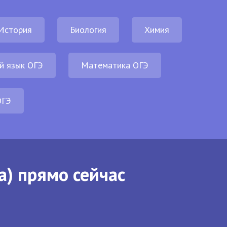
История
Биология
Химия
й язык ОГЭ
Математика ОГЭ
ОГЭ
а) прямо сейчас