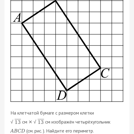
На клетчатой бумаге с размером клетки
см
см изображён четырёхугольник
×
13
13
√
√
(см. рис. ). Найдите его периметр.
A
B
C
D