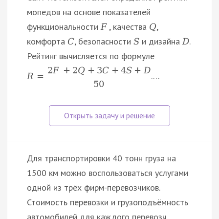
мопедов на основе показателей
функциональности
, качества
,
F
Q
комфорта
, безопасности
и дизайна
.
C
S
D
Рейтинг вычисляется по формуле
2
F
+
2
Q
+
3
C
+
4
S
+
D
.…
R
=
50
Для транспортировки 40 тонн груза на
1500 км можно воспользоваться услугами
одной из трёх фирм-перевозчиков.
Стоимость перевозки и грузоподъёмность
автомобилей для каждого перевозч…