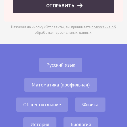
ОТПРАВИТЬ
Нажимая на кнопку «Отправить», вы принимаете
положение об
обработке персональных данных
.
Русский язык
Математика (профильная)
Обществознание
Физика
История
Биология