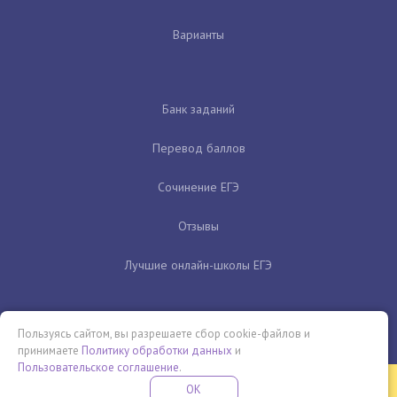
Варианты
Банк заданий
Перевод баллов
Сочинение ЕГЭ
Отзывы
Лучшие онлайн-школы ЕГЭ
Пользуясь сайтом, вы разрешаете сбор cookie-файлов и
принимаете
Политику обработки данных
и
Пользовательское соглашение
.
Бесплатная летняя школа
OK
ПОДРОБНЕЕ