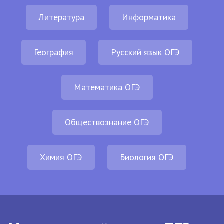
Литература
Информатика
География
Русский язык ОГЭ
Математика ОГЭ
Обществознание ОГЭ
Химия ОГЭ
Биология ОГЭ