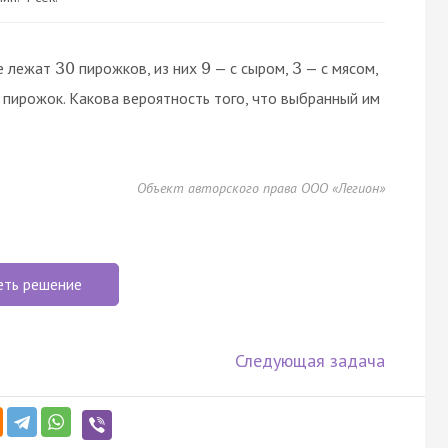
не лежат
пирожков, из них
— с сыром,
— с мясом,
30
9
3
н пирожок. Какова вероятность того, что выбранный им
Объект авторского права ООО «Легион»
еть решение
Следующая задача