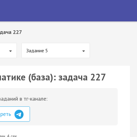
дача 227
Задание 5
атике (база): задача 227
аданий в тг-канале:
треть
ин. 4 сек.