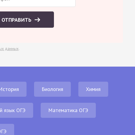
ОТПРАВИТЬ
ых данных
.
История
Биология
Химия
й язык ОГЭ
Математика ОГЭ
ОГЭ