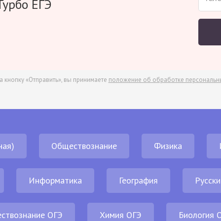
Турбо ЕГЭ
а кнопку «Отправить», вы принимаете
положение об обработке персональн
ная)
Обществознание
Физика
Информатика
География
Русски
ствознание ОГЭ
Химия ОГЭ
Биология 