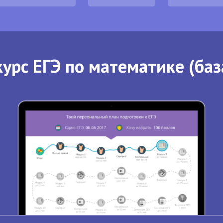
урс ЕГЭ по математике (баз