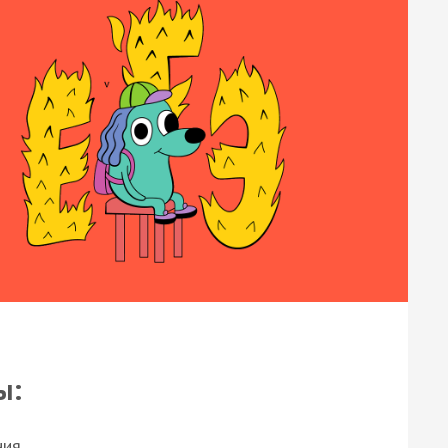
ы:
ния