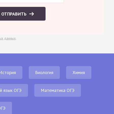
ОТПРАВИТЬ
ых данных
.
История
Биология
Химия
й язык ОГЭ
Математика ОГЭ
ОГЭ