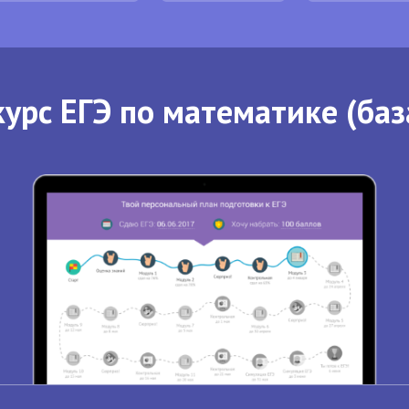
урс ЕГЭ по математике (баз