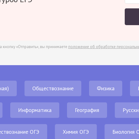
а кнопку «Отправить», вы принимаете
положение об обработке персональн
ная)
Обществознание
Физика
Информатика
География
Русски
ствознание ОГЭ
Химия ОГЭ
Биология 