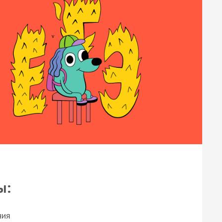
ы:
ния