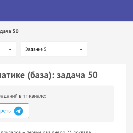
дача 50
Задание 5
атике (база): задача 50
аданий в тг-канале:
треть
 докладов — первые два дня по 23 доклада,