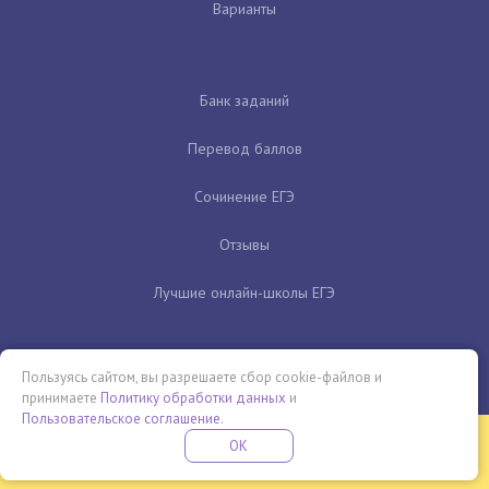
Варианты
Банк заданий
Перевод баллов
Сочинение ЕГЭ
Отзывы
Лучшие онлайн-школы ЕГЭ
Пользуясь сайтом, вы разрешаете сбор cookie-файлов и
принимаете
Политику обработки данных
и
Пользовательское соглашение
.
Бесплатная летняя школа
OK
ПОДРОБНЕЕ
ПРОВЕДИ ЭТО ЛЕТО С ПОЛЬЗОЙ