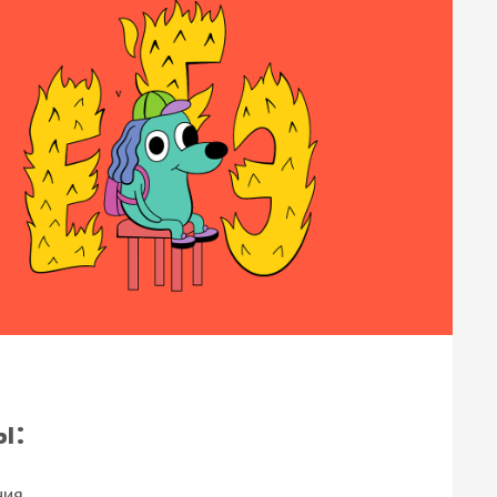
ы:
ния