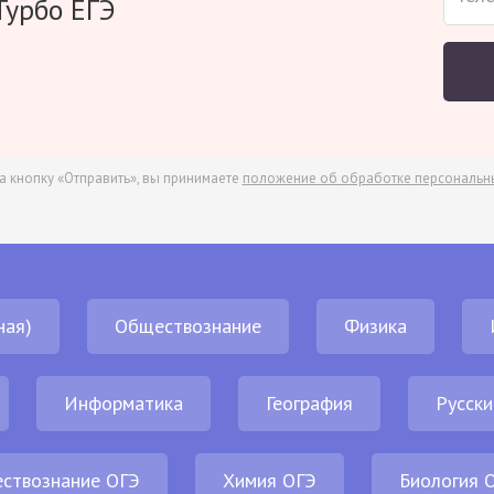
Турбо ЕГЭ
а кнопку «Отправить», вы принимаете
положение об обработке персональн
ная)
Обществознание
Физика
Информатика
География
Русски
ствознание ОГЭ
Химия ОГЭ
Биология 