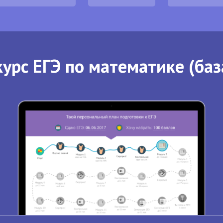
урс ЕГЭ по математике (баз