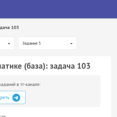
дача 103
Задание 5
атике (база): задача 103
аданий в тг-канале:
треть
 сек.