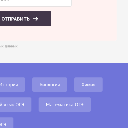
ОТПРАВИТЬ
ых данных
.
История
Биология
Химия
й язык ОГЭ
Математика ОГЭ
ОГЭ