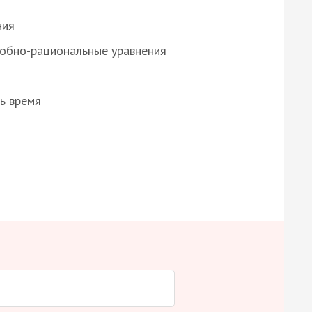
ния
робно-рациональные уравнения
ь время