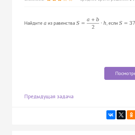
a
+
b
Найдите
из равенства
, если
a
S
=
⋅
h
S
=
3
2
Посмотр
Предыдущая задача