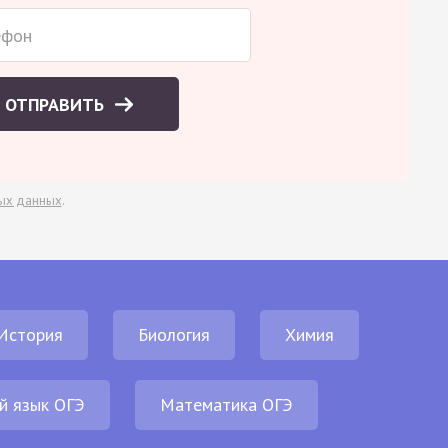
ОТПРАВИТЬ
ых данных
.
История
Биология
Химия
й язык ОГЭ
Математика ОГЭ