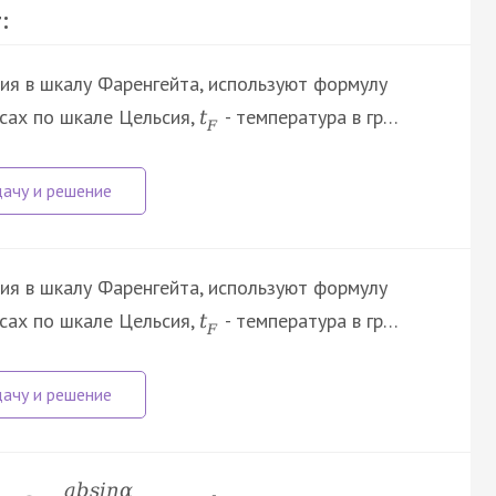
:
ия в шкалу Фаренгейта, используют формулу
усах по шкале Цельсия,
- температура в гр…
t
F
ия в шкалу Фаренгейта, используют формулу
усах по шкале Цельсия,
- температура в гр…
t
F
a
b
s
i
n
α