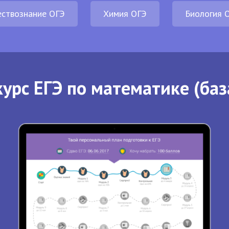
ствознание ОГЭ
Химия ОГЭ
Биология 
урс ЕГЭ по математике (баз