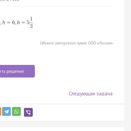
1
,
,
.
7
h
=
6
b
=
5
3
Объект авторского права ООО «Легион»
еть решение
Следующая задача