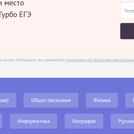
и место
Турбо ЕГЭ
а кнопку «Отправить», вы принимаете
положение об обработке персональн
ная)
Обществознание
Физика
Информатика
География
Русски