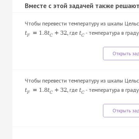
Вместе с этой задачей также решают
Чтобы перевести температуру из шкалы Цельс
, где
- температура в град
t
=
1.8
t
+
32
t
F
C
C
Чтобы перевести температуру из шкалы Цельс
, где
- температура в град
t
=
1.8
t
+
32
t
F
C
C