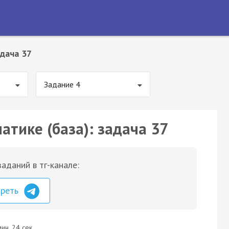
дача 37
Задание 4
атике (база): задача 37
аданий в тг-канале:
треть
ин. 24 сек.