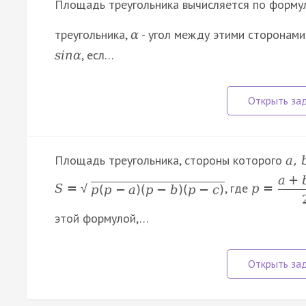
Площадь треугольника вычисляется по форм
треугольника,
- угол между этими сторонами
α
, есл…
s
i
n
α
Площадь треугольника, стороны которого
a
,
a
+
, где
S
=
p
=
√
p
(
p
−
a
)
(
p
−
b
)
(
p
−
c
)
этой формулой,…