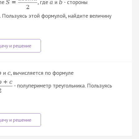
уле
, где
и
- стороны
S
=
a
b
2
. Пользуясь этой формулой, найдите величину
и
, вычисляется по формуле
b
c
b
+
c
- полупериметр треугольника. Пользуясь
2