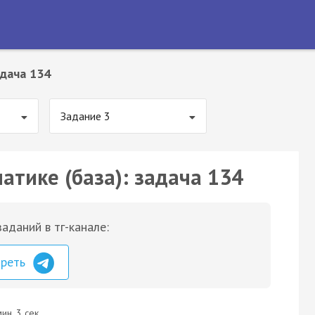
дача 134
Задание 3
атике (база): задача 134
аданий в тг-канале:
треть
ин. 3 сек.