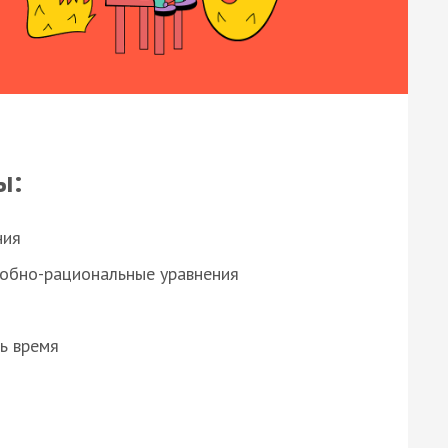
ы:
ния
робно-рациональные уравнения
ь время