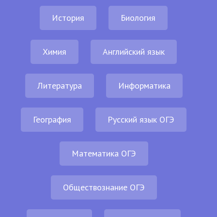
История
Биология
Химия
Английский язык
Литература
Информатика
География
Русский язык ОГЭ
Математика ОГЭ
Обществознание ОГЭ