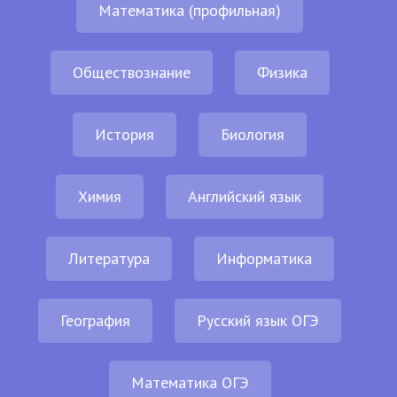
Математика (профильная)
Обществознание
Физика
История
Биология
Химия
Английский язык
Литература
Информатика
География
Русский язык ОГЭ
Математика ОГЭ